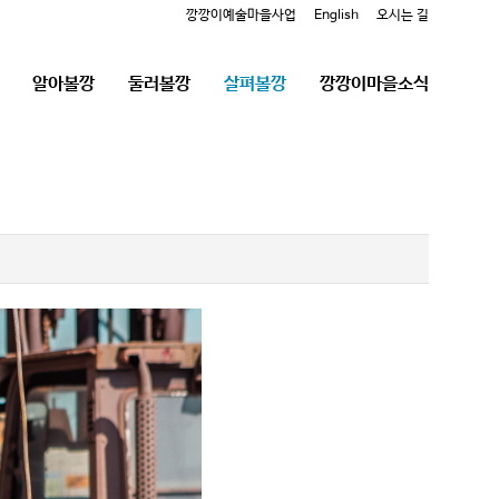
깡깡이예술마을사업
English
오시는 길
알아볼깡
둘러볼깡
살펴볼깡
깡깡이마을소식