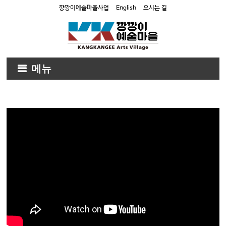
깡깡이예술마을사업
English
오시는 길
메뉴