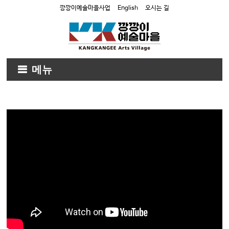
깡깡이예술마을사업
English
오시는 길
메뉴