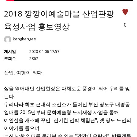
2018 깡깡이예술마을 산업관광
육성사업 홍보영상
0
kangkangee
게시일
2020-04-06 17:57
조회수
2867
산업, 여행이 되다.
삶을 엮어내던 산업현장은 다채로운 풍경이 되어 우리를 맞
는다.
우리나라 최초 근대식 조선소가 들어선 부산 영도구 대평동
일대를 2015년부터 문화예술형 도시재생 사업을 통해
예인선을 개조해 꾸민 "신기한 선박 체험관", 옛 영도 도선의
이야기를 들으며
부산 남항 일대를 둘러볼 수 있는 "깡깡이 유람선", 방문객들