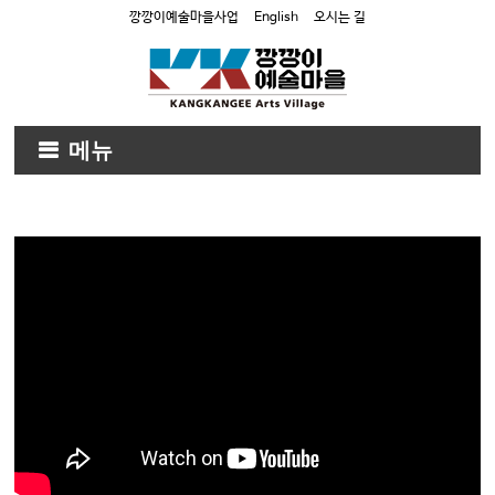
깡깡이예술마을사업
English
오시는 길
메뉴