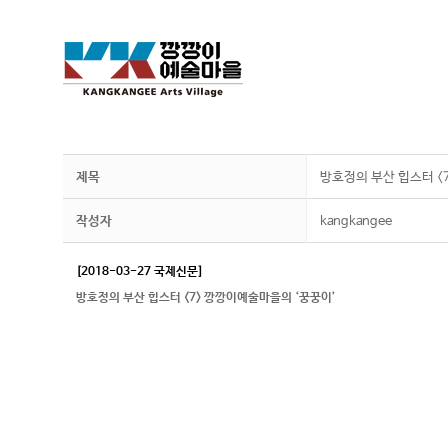
제목
방호정의 부산 힙스터 <
작성자
kangkangee
[2018-03-27 국제신문]
방호정의 부산 힙스터 <7> 깡깡이예술마을의 ‘꿍꿍이’