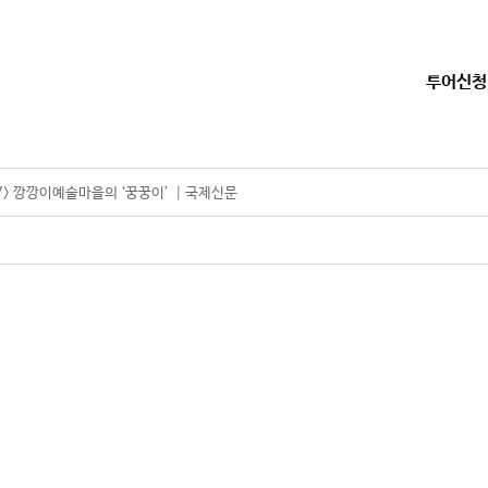
투어신청
7> 깡깡이예술마을의 ‘꿍꿍이’ ┃국제신문