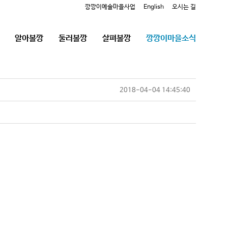
깡깡이예술마을사업
English
오시는 길
알아볼깡
둘러볼깡
살펴볼깡
깡깡이마을소식
2018-04-04 14:45:40