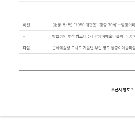
이전
[현장 톡·톡] ‘1950 대평동’ ‘깡깡 30세’…깡
-
방호정의 부산 힙스터 <7> 깡깡이예술마을의 ‘꿍꿍
다음
문화예술형 도시로 거듭난 부산 영도 깡깡이예술마
부산시 영도구 대