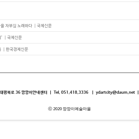
깡이마을 자부심 노래하다 ┃국제신문
이’ ┃국제신문
을 ┃한국경제신문
평북로 36 깡깡이안내센터 | Tel. 051.418.3336 | ydartcity@daum.net |
ⓒ 2020 깡깡이예술마을