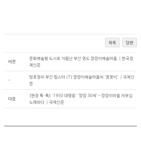
목록
답변
문화예술형 도시로 거듭난 부산 영도 깡깡이예술마을 ┃한국경
이전
제신문
방호정의 부산 힙스터 <7> 깡깡이예술마을의 ‘꿍꿍이’ ┃국제신
-
문
[현장 톡·톡] ‘1950 대평동’ ‘깡깡 30세’…깡깡이마을 자부심
다음
노래하다 ┃국제신문