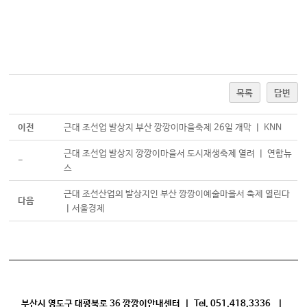
목록
답변
이전
근대 조선업 발상지 부산 깡깡이마을축제 26일 개막 ㅣ KNN
근대 조선업 발상지 깡깡이마을서 도시재생축제 열려 ㅣ 연합뉴
-
스
근대 조선산업의 발상지인 부산 깡깡이예술마을서 축제 열린다
다음
ㅣ서울경제
부산시 영도구 대평북로 36 깡깡이안내센터 | Tel. 051.418.3336 |