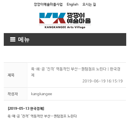
깡깡이예술마을사업
English
오시는 길
메뉴
육·해·공 '진격' 역동적인 부산…퀀텀점프 노린다 | 한국경
제목
제
2019-06-19 16:15:19
작성자
kangkangee
[2019-05-13 한국경제]
육·해·공 '진격' 역동적인 부산…퀀텀점프 노린다