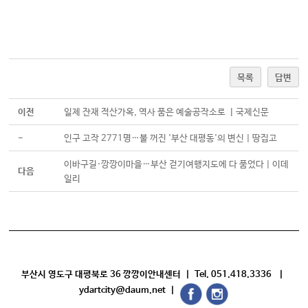
목록
답변
이전
일제 잔재 적산가옥, 역사 품은 예술공작소로 ㅣ국제신문
-
인구 고작 2771명…불 꺼진 '부산 대평동'의 변신 | 땅집고
이바구길·깡깡이마을…부산 걷기여행지도에 다 품었다 | 이데
다음
일리
부산시 영도구 대평북로 36 깡깡이안내센터 | Tel. 051.418.3336 |
ydartcity@daum.net |