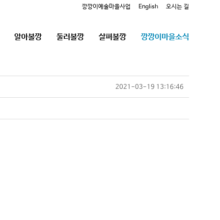
깡깡이예술마을사업
English
오시는 길
알아볼깡
둘러볼깡
살펴볼깡
깡깡이마을소식
2021-03-19 13:16:46