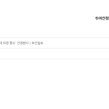
투어신청
대 야경 명소’ 선정한다 | 부산일보