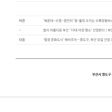
이전
‘해운대~수영~광안리’ 땅·물위 오가는 수륙양용버스
-
밤이 아름다운 부산 ‘10대 야경 명소’ 선정한다 | 
다음
‘법정 문화도시’ 예비주자…영도구, 부산 유일 선정 
부산시 영도구 대