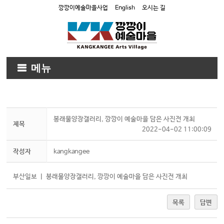
깡깡이예술마을사업
English
오시는 길
메뉴
봉래물양장갤러리, 깡깡이 예술마을 담은 사진전 개최
제목
2022-04-02 11:00:09
작성자
kangkangee
부산일보 ㅣ 봉래물양장갤러리, 깡깡이 예술마을 담은 사진전 개최
목록
답변