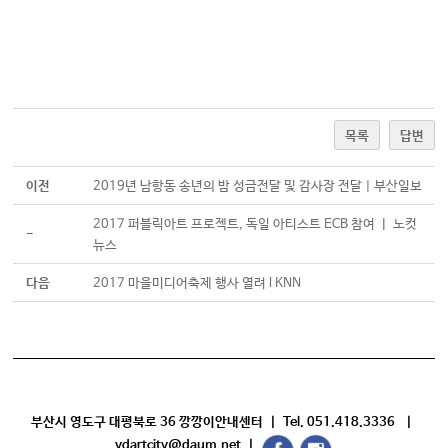
목록
답변
이전
2019년 남항동 송년의 밤 성금전달 및 감사장 전달 | 부산일보
2017 퍼블릭아트 프로젝트, 독일 아티스트 ECB 참여 ㅣ 노컷
-
뉴스
다음
2017 마을미디어축제 행사 열려 l KNN
부산시 영도구 대평북로 36 깡깡이안내센터 | Tel. 051.418.3336 |
ydartcity@daum.net |