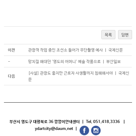
목록
답변
이전
관광객 작업 중인 조선소 들어가 무단촬영 예사 ㅣ 국제신문
-
망치질 해대던 '영도의 어머니' 예술 작품으로 ㅣ 부산일보
[사설] 관광도 좋지만 근로자 사생활까지 침해해서야 ㅣ 국제신
다음
문
부산시 영도구 대평북로 36 깡깡이안내센터 | Tel. 051.418.3336 |
ydartcity@daum.net |