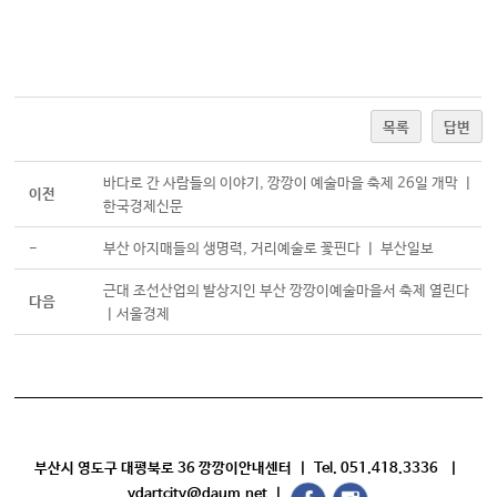
목록
답변
바다로 간 사람들의 이야기, 깡깡이 예술마을 축제 26일 개막 ㅣ
이전
한국경제신문
-
부산 아지매들의 생명력, 거리예술로 꽃핀다 ㅣ 부산일보
근대 조선산업의 발상지인 부산 깡깡이예술마을서 축제 열린다
다음
ㅣ서울경제
부산시 영도구 대평북로 36 깡깡이안내센터 | Tel. 051.418.3336 |
ydartcity@daum.net |