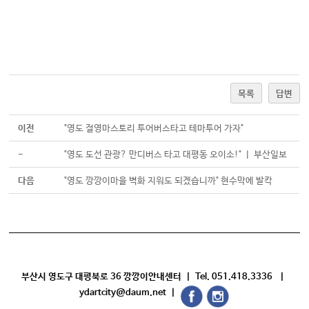
목록
답변
이전
"영도 절영마스토리 투어버스타고 테마투어 가자"
-
"영도 도선 관광? 만디버스 타고 대평동 오이소!" ㅣ 부산일보
다음
"영도 깡깡이마을 벽화 지워도 되겠습니까" 현수막에 발칵
부산시 영도구 대평북로 36 깡깡이안내센터 | Tel. 051.418.3336 |
ydartcity@daum.net |