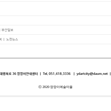
| 부산일보
여 ㅣ 노컷뉴스
평북로 36 깡깡이안내센터 | Tel. 051.418.3336 | ydartcity@daum.net |
ⓒ 2020 깡깡이예술마을