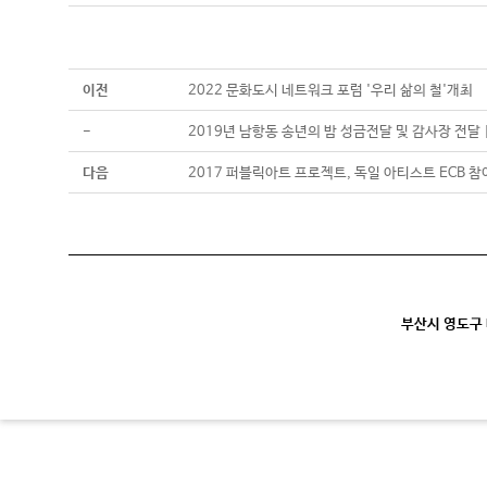
이전
2022 문화도시 네트워크 포럼 '우리 삶의 철'개최
-
2019년 남항동 송년의 밤 성금전달 및 감사장 전달 
다음
2017 퍼블릭아트 프로젝트, 독일 아티스트 ECB 참
부산시 영도구 대