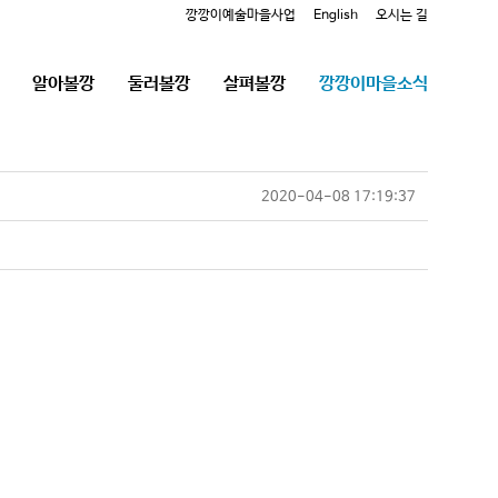
깡깡이예술마을사업
English
오시는 길
알아볼깡
둘러볼깡
살펴볼깡
깡깡이마을소식
2020-04-08 17:19:37