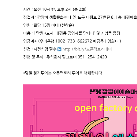
시간 : 오전 10시 반, 오후 2시 (총 2회)
집결지 : 깡깡이 생활문화센터 (영도구 대평로 27번길 6, 1층 대평마
인원 : 회당 15명 이내 (선착순)
비용 : 1만원 *도서 '대평동 공업사를 만나다' 및 기념품 증정
입금계좌(우리은행 1002-733-662672 예금주 | 양화니 )
신청 : 사전신청 필수
http://bit.ly/오픈팩토리데이
진행 및 문의 : 주식회사 핑크로더 051-254-2420
*당일 정기투어는 오픈팩토리 투어로 대체합니다.