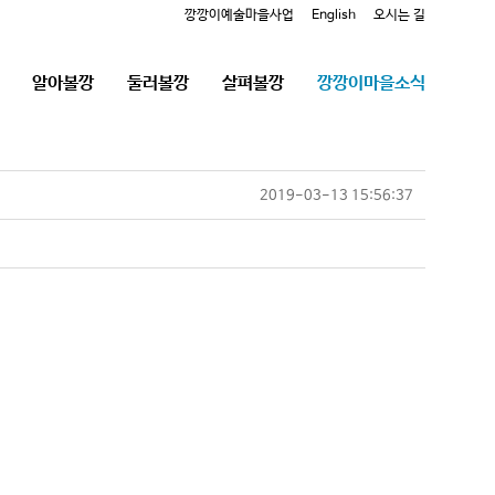
깡깡이예술마을사업
English
오시는 길
알아볼깡
둘러볼깡
살펴볼깡
깡깡이마을소식
2019-03-13 15:56:37