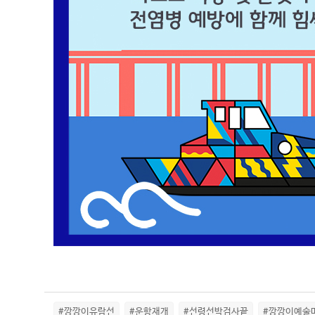
#깡깡이유람선
#운항재개
#선령선박검사끝
#깡깡이예술