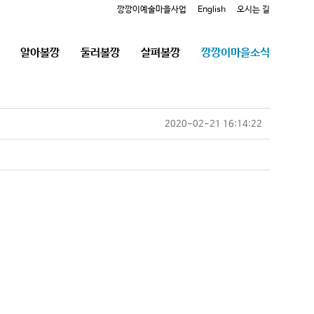
깡깡이예술마을사업
English
오시는 길
알아볼깡
둘러볼깡
살펴볼깡
깡깡이마을소식
2020-02-21 16:14:22