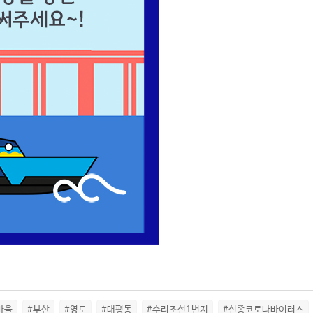
마을
#부산
#영도
#대평동
#수리조선1번지
#신종코로나바이러스