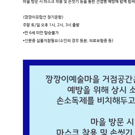
마을 방문 시 마스크 착용 및 손씻기 등을 통한 전염병 예방에 함께 힘
<깡깡이유람선 정기운항>
주말 토/일 오후 1시, 2시, 3시 출발
*만 6세 미만 탑승불가
*신분증 실물지참필요(소인의 경우 등본, 의료보험증 등)