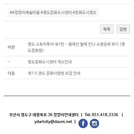
##깡깡이예술마을 #영도문화도시센터 #문화도시영도
목록
답변
영도 스토리투어 제1탄 - 봉래산 할매 만나 소원성취 하기 (영
이전
도문화원)
-
영도문화도시센터 개소안내
다음
제1기 영도 문화사랑방 모집 안내
부산시 영도구 대평북로 36 깡깡이안내센터 | Tel. 051.418.3336 |
ydartcity@daum.net |