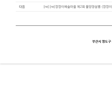
다음
[re][re]깡깡이예술마을 제2회 물양장살롱 <깡
부산시 영도구 대