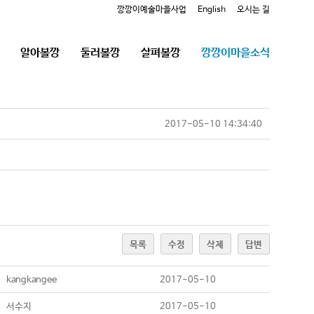
깡깡이예술마을사업
English
오시는 길
알아볼깡
둘러볼깡
살펴볼깡
깡깡이마을소식
2017-05-10 14:34:40
목록
수정
삭제
답변
kangkangee
2017-05-10
서수지
2017-05-10