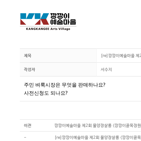
제목
[re]깡깡이예술마을 
작성자
서수지
주민 벼룩시장은 무엇을 판매하나요?
사전신청도 되나요?
이전
깡깡이예술마을 제2회 물양장살롱 <깡깡이골목정원
-
[re]깡깡이예술마을 제2회 물양장살롱 <깡깡이골