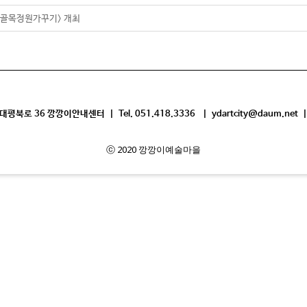
깡이골목정원가꾸기> 개최
평북로 36 깡깡이안내센터 | Tel. 051.418.3336 | ydartcity@daum.net |
ⓒ 2020 깡깡이예술마을