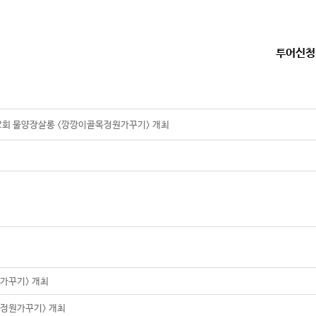
투어신청
제2회 물양장살롱 <깡깡이골목정원가꾸기> 개최
가꾸기> 개최
목정원가꾸기> 개최