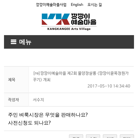
깡깡이예술마을사업
English
오시는 길
메뉴
[re]깡깡이예술마을 제2회 물양장살롱 <깡깡이골목정원가
제목
꾸기> 개최
2017-05-10 14:34:40
작성자
서수지
주민 벼룩시장은 무엇을 판매하나요?
사전신청도 되나요?