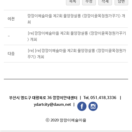
목록
수정
삭제
답변
깡깡이예술마을 제2회 물양장살롱 <깡깡이골목정원가꾸기> 개
이전
최
[re]깡깡이예술마을 제2회 물양장살롱 <깡깡이골목정원가꾸기
-
> 개최
[re][re]깡깡이예술마을 제2회 물양장살롱 <깡깡이골목정원가
다음
꾸기> 개최
부산시 영도구 대평북로 36 깡깡이안내센터 | Tel. 051.418.3336 |
ydartcity@daum.net |
ⓒ 2020 깡깡이예술마을