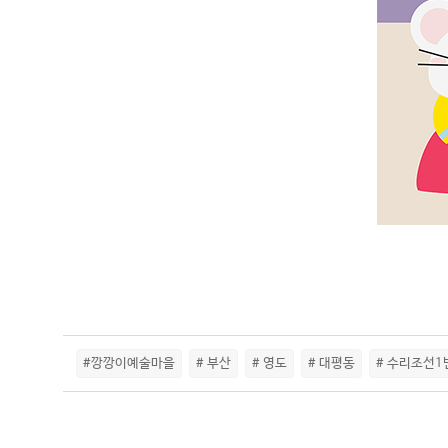
#깡깡이예술마을
# 부산
# 영도
# 대평동
# 수리조선1