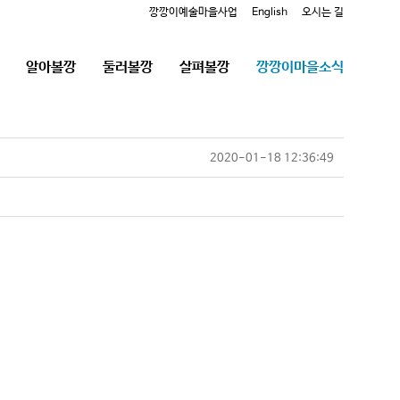
깡깡이예술마을사업
English
오시는 길
알아볼깡
둘러볼깡
살펴볼깡
깡깡이마을소식
2020-01-18 12:36:49