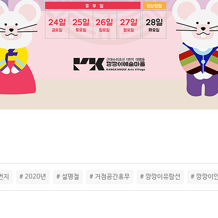
번지
# 2020년
# 설명절
# 거점공간휴무
# 깡깡이유람선
# 깡깡이