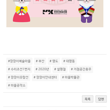
#깡깡이예술마을
# 부산
# 영도
# 대평동
# 수리조선1번지
# 2020년
# 설명절
# 거점공간휴무
# 깡깡이유람선
# 깡깡이안내센터
# 마을박물관
# 마을공작소
목록
답변