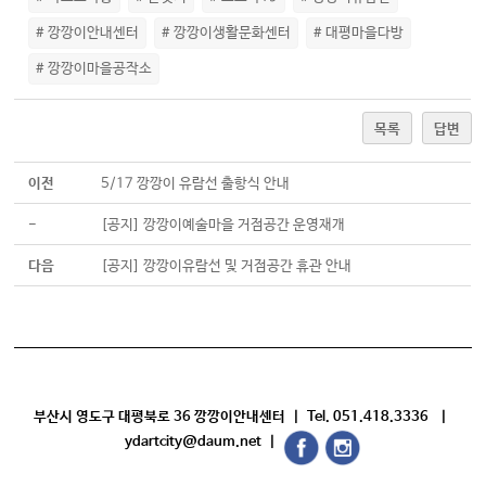
# 깡깡이안내센터
# 깡깡이생활문화센터
# 대평마을다방
# 깡깡이마을공작소
목록
답변
이전
5/17 깡깡이 유람선 출항식 안내
-
[공지] 깡깡이예술마을 거점공간 운영재개
다음
[공지] 깡깡이유람선 및 거점공간 휴관 안내
부산시 영도구 대평북로 36 깡깡이안내센터 | Tel. 051.418.3336 |
ydartcity@daum.net |