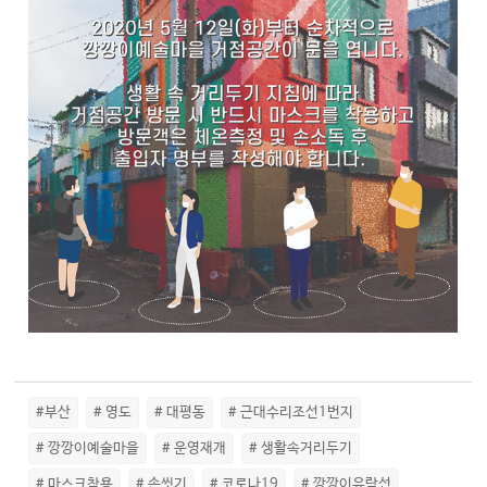
#부산
# 영도
# 대평동
# 근대수리조선1번지
# 깡깡이예술마을
# 운영재개
# 생활속거리두기
# 마스크착용
# 손씻기
# 코로나19
# 깡깡이유람선