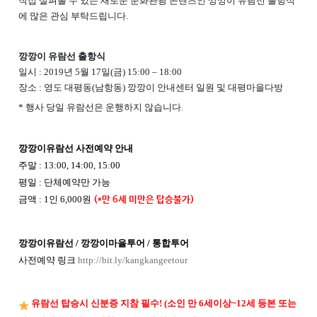
직접 살펴볼 수 있는 새로운 문화관광 콘텐츠인 깡깡이 유람선 출항식
에 많은 관심 부탁드립니다.
깡깡이 유람선 출항식
일시 : 2019년 5월 17일(금) 15:00 – 18:00
장소 : 영도 대평동(남항동) 깡깡이 안내센터 일원 및 대평마을다방
* 행사 당일 유람선은 운행하지 않습니다.
깡깡이유람선 사전예약 안내
주말 : 13:00, 14:00, 15:00
평일 : 단체예약만 가능
금액 : 1인 6,000원
(*만 6세 미만은 탑승불가)
깡깡이유람선 / 깡깡이마을투어 / 통합투어
사전예약 링크
http://bit.ly/kangkangeetour
유람선 탑승시 신분증 지참 필수! (소인 만 6세이상~12세 등본 또는