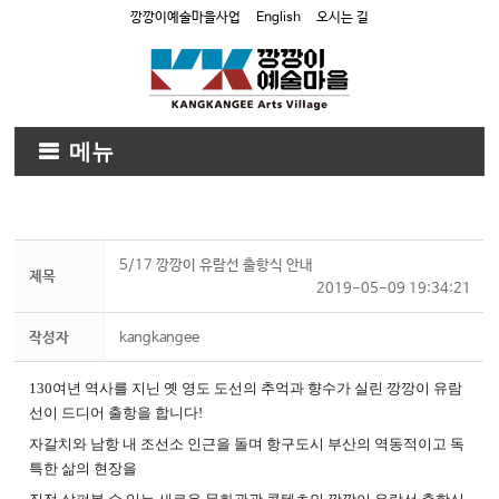
깡깡이예술마을사업
English
오시는 길
메뉴
5/17 깡깡이 유람선 출항식 안내
제목
2019-05-09 19:34:21
작성자
kangkangee
130여년 역사를 지닌 옛 영도 도선의 추억과 향수가 실린 깡깡이 유람
선이 드디어 출항을 합니다!
자갈치와 남항 내 조선소 인근을 돌며 항구도시 부산의 역동적이고 독
특한 삶의 현장을