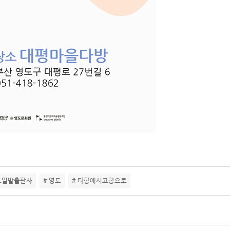
 호밀밭출판사
# 영도
# 타향에서고향으로