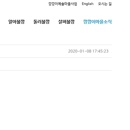
깡깡이예술마을사업
English
오시는 길
알아볼깡
둘러볼깡
살펴볼깡
깡깡이마을소식
2020-01-08 17:45:23