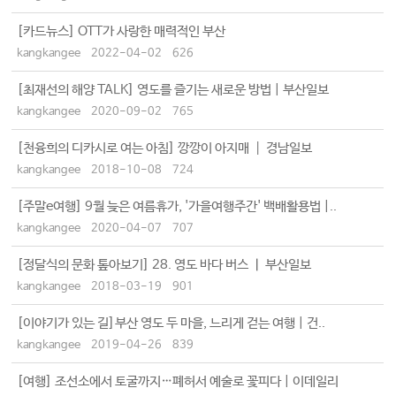
[카드뉴스] OTT가 사랑한 매력적인 부산
kangkangee
2022-04-02
626
[최재선의 해양 TALK] 영도를 즐기는 새로운 방법 | 부산일보
kangkangee
2020-09-02
765
[천융희의 디카시로 여는 아침] 깡깡이 아지매 ┃ 경남일보
kangkangee
2018-10-08
724
[주말e여행] 9월 늦은 여름휴가, '가을여행주간' 백배활용법 |..
kangkangee
2020-04-07
707
[정달식의 문화 톺아보기] 28. 영도 바다 버스 ㅣ 부산일보
kangkangee
2018-03-19
901
[이야기가 있는 길]부산 영도 두 마을, 느리게 걷는 여행 | 건..
kangkangee
2019-04-26
839
[여행] 조선소에서 토굴까지…폐허서 예술로 꽃피다 | 이데일리