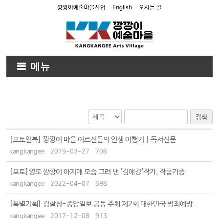
깡깡이예술마을사업
English
오시는 길
메뉴
검색
[포토인북] 깡깡이 마을 어르신들의 인생 여행기 | 독서신문
kangkangee
2019-03-27
708
[포토]영도 깡깡이 아지매 모습 그려 낸 '김애경'작가, 작품기증
kangkangee
2022-04-07
698
[특별기획] 경찰청-중앙일보 공동 주최 제2회 대한민국 범죄예방 ..
kangkangee
2017-12-08
913