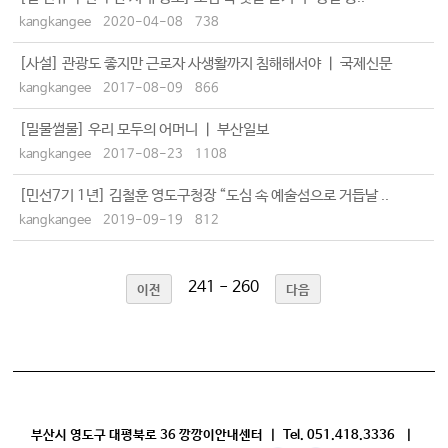
kangkangee
2020-04-08
738
[사설] 관광도 좋지만 근로자 사생활까지 침해해서야 ㅣ 국제신문
kangkangee
2017-08-09
866
[밀물썰물] 우리 모두의 어머니 ㅣ 부산일보
kangkangee
2017-08-23
1108
[민선7기 1년] 김철훈 영도구청장 “도심 속 예술섬으로 거듭날 ..
kangkangee
2019-09-19
812
241 - 260
이전
다음
부산시 영도구 대평북로 36 깡깡이안내센터 | Tel. 051.418.3336 |