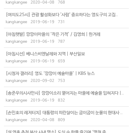
kangkangee
2020-04-08
768
[여의도25시] 관광 활성화보다 '사람' 중요하다는 영도구의 고집..
kangkangee
2019-06-19
731
[아침햇발] 깡깡이마을의 ‘작은 기적’ / 김영희 | 한겨레
kangkangee
2019-06-19
787
[아침시선] 베니스비엔날레와 지역 | 부산일보
kangkangee
2019-06-19
659
[시청자 갤러리] 영도 ‘깡깡이 예술마을’ | KBS 뉴스
kangkangee
2020-09-02
753
[송준우의시사만사] 깡깡이소리 옅어지는 마을에 예술을 입혀지다 |..
kangkangee
2019-06-19
832
[손민호의 레저터치] 대통령의 피란살이는 굽이굽이 눈물의 현대사 ..
kangkangee
2020-04-08
809
[설 연휴 추천 부산 시내 명소] 도심 속 핫플 즐기며 ‘명절 증..