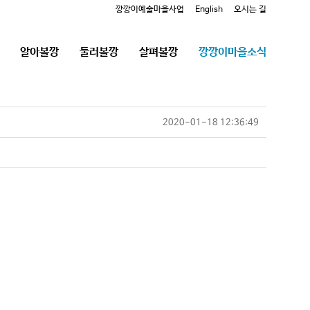
깡깡이예술마을사업
English
오시는 길
알아볼깡
둘러볼깡
살펴볼깡
깡깡이마을소식
2020-01-18 12:36:49