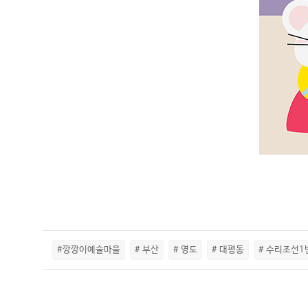
#깡깡이예술마을
# 부산
# 영도
# 대평동
# 수리조선1