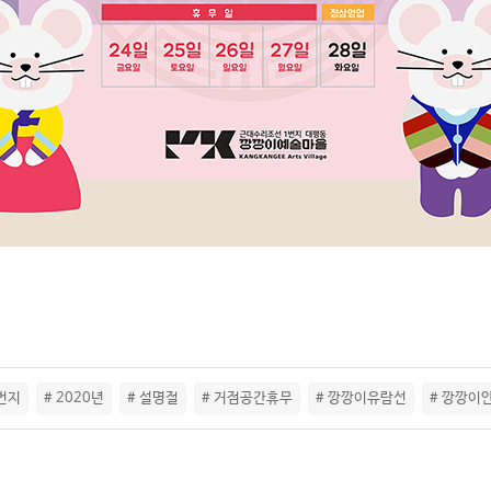
번지
# 2020년
# 설명절
# 거점공간휴무
# 깡깡이유람선
# 깡깡이