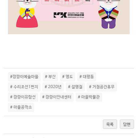
#깡깡이예술마을
# 부산
# 영도
# 대평동
# 수리조선1번지
# 2020년
# 설명절
# 거점공간휴무
# 깡깡이유람선
# 깡깡이안내센터
# 마을박물관
# 마을공작소
목록
답변