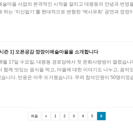
예술마을 사업의 본격적인 시작을 알리고 대평동의 안녕과 번영을
 하는 ‘지신밟기’를 현대적으로 변형한 ‘벽사유희’ 공연과 깡깡
?
 시즌 1] 오픈공감 깡깡이예술마을을 소개합니다
년 8월 17일 수요일, 대평동 경로당에서 첫 문화사랑방이 열렸
 함께 맛있는 음식을 먹고, 마을에 대한 이야기도 나누고, 음악
습니다. 반응은 아주 뜨거웠습니다. 무려 참석인원이 50명이었
있는지 설명 드렸습니다. 그리고 혹시 마을에 사시면서 필요하신
부족한 시설로는 파출소, 약국, 병원 등의 의견이 나왔고 개선되었
물적치 등 적극적으로 의견을 개진해 주셨습니다.
처음
«
1
2
3
4
5
6