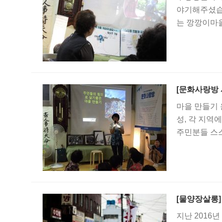
야기해주셨습
는 깡깡이마을
[문화사랑방 
마을 만들기
성, 각 지역
주민분들 스
해주셨습니다
[물양장살롱
지난 2016