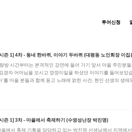
투어신청
시즌 1] 4차 - 동네 한바퀴, 이야기 두바퀴 (대평동 노인회장 이집
사랑방 시간부터는 본격적인 강연에 들어 가기 앞서 마을 주민분
김경자 어머님을 모시고 깡깡이일을 하셨던 이야기를 들어보았습니다
’를 마을 분들과 함께 듣고 노래에 얽힌 사건, 현인 선생의 생애
의 가장 큰 어른이신 이집윤 노인회장님(1923년생)께서 영도 
이야기해주셨습니다. 강연 후에는 사회자의 주도로 질문을 주고받
과정에서 우여곡절과, 당시 대평동 동장으로 현재 마을이 가지고 
집윤 노인회장님의 노고를 엿볼 수 있었습니다.
시즌 1] 3차 - 마을에서 축제하기 (수영성난장 박진명)
을에서 축제 기획을 담당하고 있는 박진명 선생님께서 지역에서 