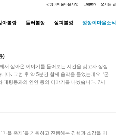
깡깡이예술마을사업
English
오시는 길
알아볼깡
둘러볼깡
살펴볼깡
깡깡이마을소식
윤)
들께서 살아온 이야기를 들어보는 시간을 갖고자 깡깡
. 그런 후 약 5분간 함께 음악을 들었는데요. ‘굳
와 대평동과의 인연 등의 이야기를 나눴습니다. 7시
지역에 대한 역사적 소개와 대평동의 역사, 마을회 발
는 시간이 있었는데 현재 대평동 마을회의 공동자산
있는 땅을 마을 공동 소유로 만드는데 가장 큰 기여
‘마을 축제’를 기획하고 진행해본 경험과 소감을 이