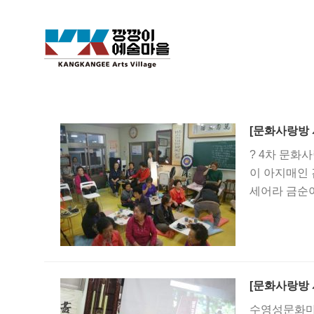
[문화사랑방 
? 4차 문화
이 아지매인 
세어라 금순아
부터는 대평동
전사 등을 
이 형성되는 
를 하셨던 이
[문화사랑방 
수영성문화마