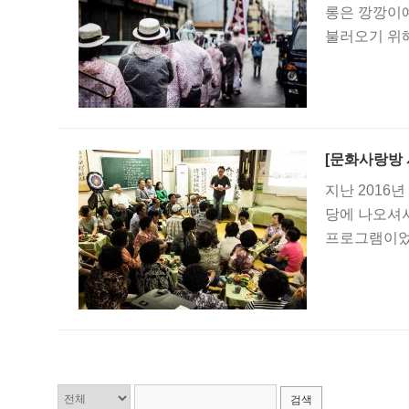
롱은 깡깡이
불러오기 위해
었습니다. ? 
[문화사랑방
지난 2016
당에 나오셔서
프로그램이었
프로그램들이 
다. 마을에 
한 골목길 화
검색